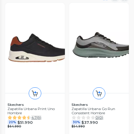
Skechers
Skechers
Zapatilla Urbana Print Uno
Zapatilla Urbana Go Run
Hombre
Consistent Hombre
4.7
(
9
)
0
(
0
)
$51.990
$37.990
20%
30%
$64.990
$54.990