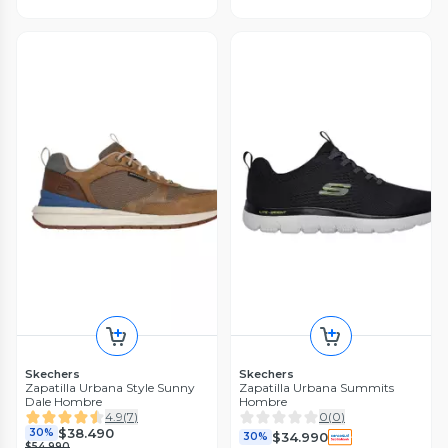
Skechers
Skechers
Zapatilla Urbana Style Sunny
Zapatilla Urbana Summits
Dale Hombre
Hombre
4.9
(
7
)
0
(
0
)
$38.490
30%
$34.990
30%
$54.990