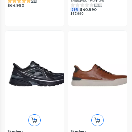
Endeavour Hombre
5
(
6
)
0
(
0
)
$64.990
$40.990
39%
$67.990
Skechers
Skechers