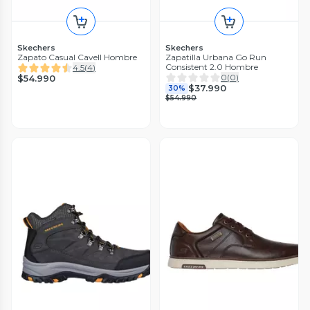
Skechers
Skechers
Zapato Casual Cavell Hombre
Zapatilla Urbana Go Run
Consistent 2.0 Hombre
4.5
(
4
)
0
(
0
)
$54.990
$37.990
30%
$54.990