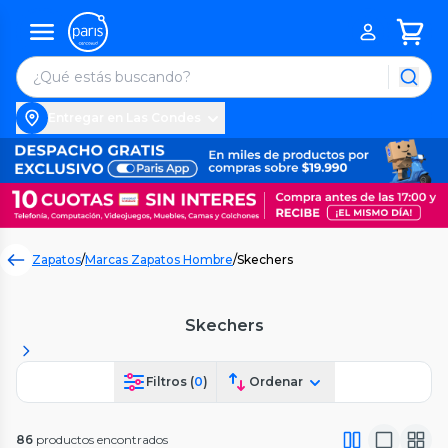
Entregar en Las Condes
Zapatos
/
Marcas Zapatos Hombre
/
Skechers
Skechers
Filtros (
0
)
Ordenar
86
productos encontrados