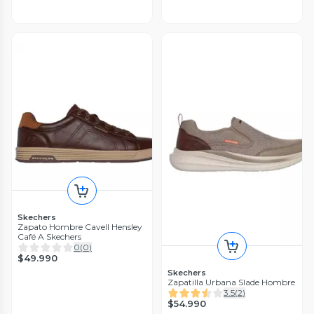
Skechers
Zapato Hombre Cavell Hensley
Café A Skechers
0
(
0
)
$49.990
Skechers
Zapatilla Urbana Slade Hombre
3.5
(
2
)
$54.990