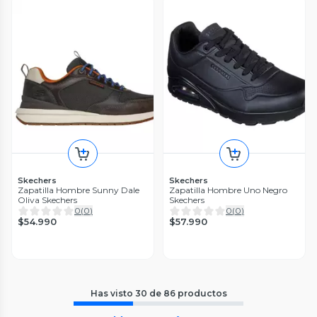
Skechers
Skechers
Zapatilla Hombre Sunny Dale
Zapatilla Hombre Uno Negro
Oliva Skechers
Skechers
0
(
0
)
0
(
0
)
$54.990
$57.990
Has visto
30
de
86
productos