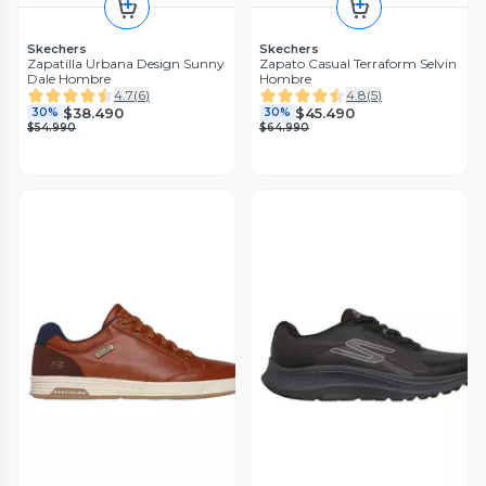
Skechers
Skechers
Zapatilla Urbana Design Sunny
Zapato Casual Terraform Selvin
Dale Hombre
Hombre
4.7
(
6
)
4.8
(
5
)
$38.490
$45.490
30%
30%
$54.990
$64.990