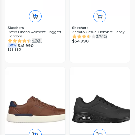
Skechers
Skechers
Botín Diseño Relment Daggett
Zapato Casual Hombre Haney
Hombre
3.7
(
12
)
4.7
(
3
)
$54.990
$41.990
30%
$59.990