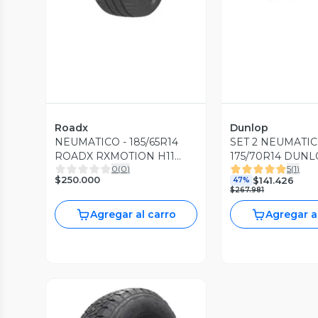
Roadx
Dunlop
NEUMATICO - 185/65R14
SET 2 NEUMATI
ROADX RXMOTION H11
175/70R14 DUNL
0
(
0
)
5
(
1
)
86H CN
HT 84T
$250.000
$141.426
47%
$267.981
Agregar al carro
Agregar a