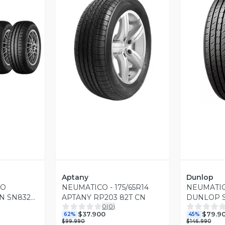
revia
Vista Previa
V
Aptany
Dunlop
CO
NEUMATICO - 175/65R14
NEUMATICO
EN SN832
APTANY RP203 82T CN
DUNLOP S
0
(
0
)
$37.900
$79.9
62%
45%
$99.990
$146.990