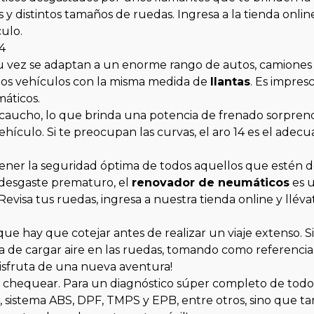
distintos tamaños de ruedas. Ingresa a la tienda online,
ulo.
14
u vez se adaptan a un enorme rango de autos, camiones y
 los vehículos con la misma medida de
llantas
. Es impres
áticos.
el caucho, lo que brinda una potencia de frenado sorpren
hículo. Si te preocupan las curvas, el aro 14 es el adec
ntener la seguridad óptima de todos aquellos que estén 
n desgaste prematuro, el
renovador de neumáticos
es u
 ¡Revisa tus ruedas, ingresa a nuestra tienda online y llé
que hay que cotejar antes de realizar un viaje extenso. 
 de cargar aire en las ruedas, tomando como referencia e
isfruta de una nueva aventura!
e chequear. Para un diagnóstico súper completo de todo 
CU, sistema ABS, DPF, TMPS y EPB, entre otros, sino que