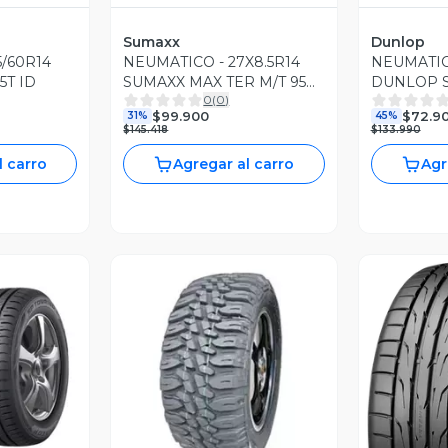
Sumaxx
Dunlop
5/60R14
NEUMATICO - 27X8.5R14
NEUMATICO
5T ID
SUMAXX MAX TER M/T 95Q
DUNLOP S
0
(
0
)
6PR
$99.900
$72.9
31%
45%
$145.418
$133.990
l carro
Agregar al carro
Agr
revia
Vista Previa
V