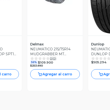
Delmax
Dunlop
CO
NEUMATICO 215/75R14
NEUMATICO
OP SPT1
MUDGRABBER MT
DUNLOP D
0
(
0
)
104/101Q 8PR LT
$505.294
$109.900
56%
$253.990
l carro
Agregar al carro
Agr