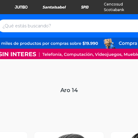
Cencosud
Scotiabank
Aro 14