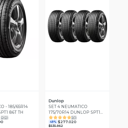
ista Previa
Vista Previa
Dunlop
 - 185/65R14
SET 4 NEUMATICO
PT1 86T TH
175/70R14 DUNLOP SPT1
0
(
0
)
5
(
1
)
84T ID
00
$277.020
48%
$535.962