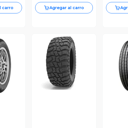
l carro
Agregar al carro
Agr
Vista Previa
revia
V