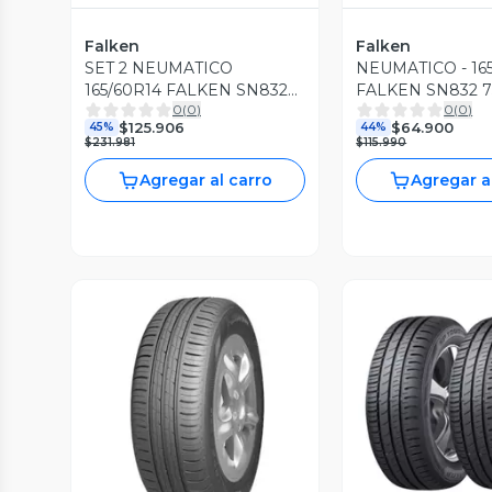
Falken
Falken
SET 2 NEUMATICO
NEUMATICO - 16
165/60R14 FALKEN SN832
FALKEN SN832 7
0
(
0
)
0
(
0
)
75T ID
$125.906
$64.900
45%
44%
$231.981
$115.990
Agregar al carro
Agregar a
Vista Previa
Vista P