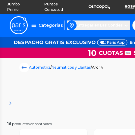
Jumbo
Puntos
Prime
Cencosud
Categorías
Entregar en Las Condes
Automotriz
/
Neumáticos y Llantas
/
Aro 14
16
productos encontrados