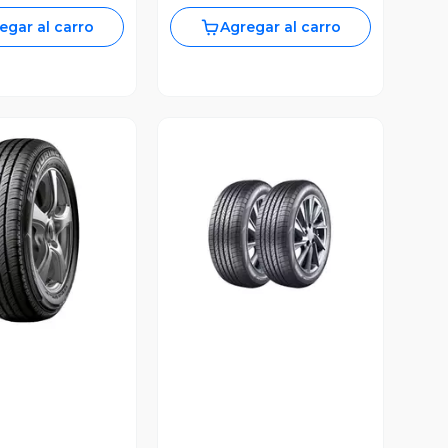
egar al carro
Agregar al carro
ista Previa
Vista Previa