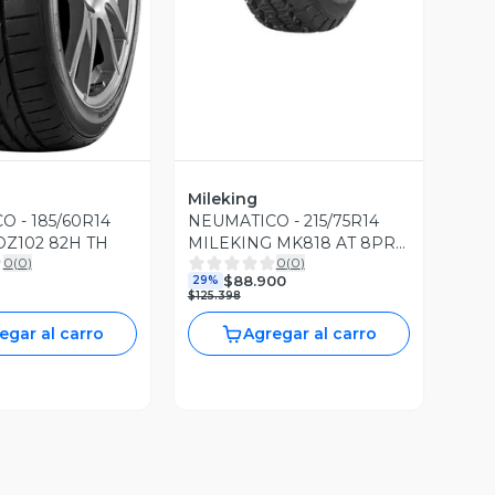
Mileking
 - 185/60R14
NEUMATICO - 215/75R14
Z102 82H TH
MILEKING MK818 AT 8PR
0
(
0
)
0
(
0
)
104Q
$88.900
29%
$125.398
egar al carro
Agregar al carro