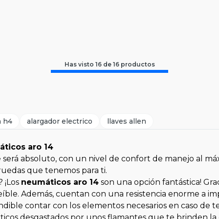
Has visto
16
de
16
productos
a h4
alargador electrico
llaves allen
ticos aro 14
e será absoluto, con un nivel de confort de manejo al máxi
ruedas que tenemos para ti.
? ¡Los
neumáticos aro 14
son una opción fantástica! Gra
reíble. Además, cuentan con una resistencia enorme a imp
cindible contar con los elementos necesarios en caso de 
icos desgastados por unos flamantes que te brinden la 