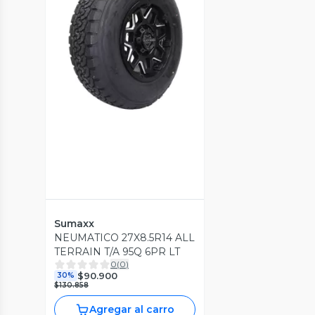
Vista Previa
Sumaxx
NEUMATICO 27X8.5R14 ALL
TERRAIN T/A 95Q 6PR LT
0
(
0
)
$90.900
30%
$130.858
Agregar al carro