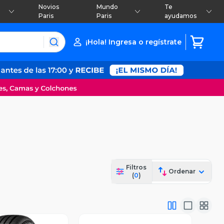
Novios
Mundo
Te
Paris
Paris
ayudamos
¡Hola! Ingresa o regístrate
Filtros
Ordenar
(
0
)