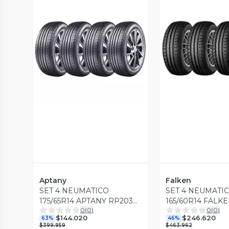
Vista Previa
Vista P
Aptany
Falken
SET 4 NEUMATICO
SET 4 NEUMATI
175/65R14 APTANY RP203
165/60R14 FALK
0
(
0
)
0
(
0
)
HT 82T
75T ID
$144.020
$246.620
63%
46%
$399.959
$463.962