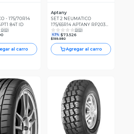
Aptany
 - 175/70R14
SET 2 NEUMATICO
PT1 84T ID
175/65R14 APTANY RP203
0
(
0
)
0
(
0
)
82T CN
00
$73.526
63%
$199.980
egar al carro
Agregar al carro
Vista Previa
ista Previa