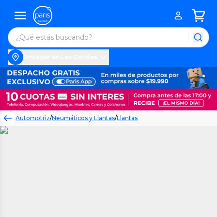
Entregar en Las Condes
Automotriz
/
Neumáticos y Llantas
/
Llantas