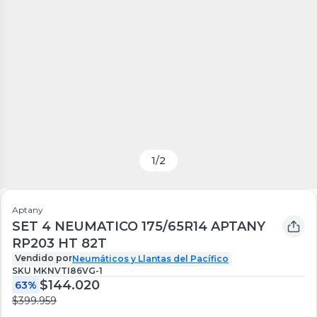
1
/
2
Aptany
SET 4 NEUMATICO 175/65R14 APTANY
RP203 HT 82T
Vendido por
Neumáticos y Llantas del Pacífico
SKU
MKNVTI86VG-1
$144.020
63%
$399.959