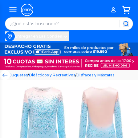
Entregar en Las Condes
Juguetes
/
Didácticos y Recreativos
/
Disfraces y Máscaras