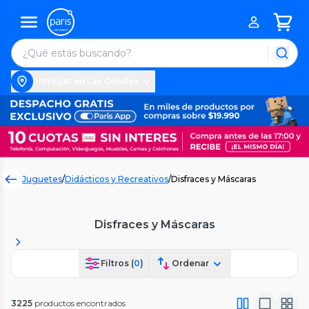
Entregar en Las Condes
Juguetes
/
Didácticos y Recreativos
/
Disfraces y Máscaras
Disfraces y Máscaras
Filtros (
0
)
Ordenar
3225
productos encontrados