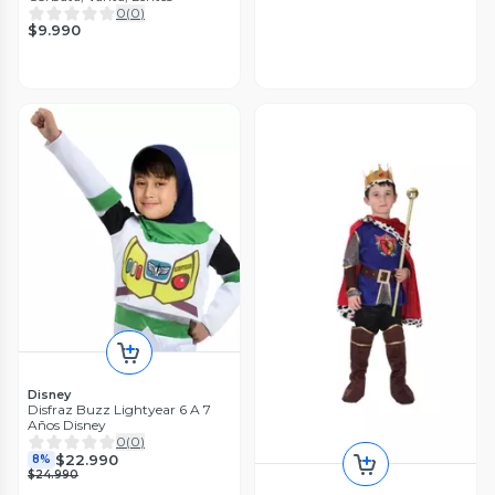
0
(
0
)
$9.990
Disney
Disfraz Buzz Lightyear 6 A 7
Años Disney
0
(
0
)
$22.990
8%
$24.990