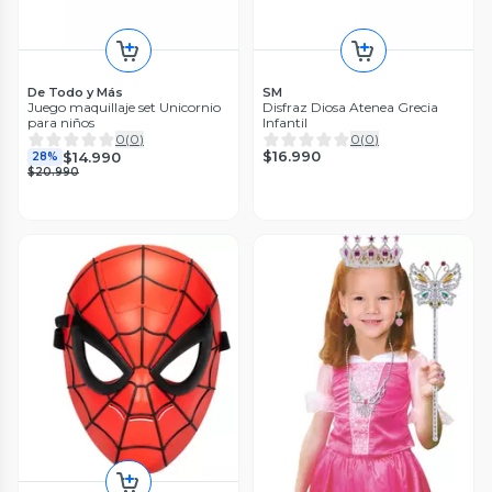
De Todo y Más
SM
Juego maquillaje set Unicornio
Disfraz Diosa Atenea Grecia
para niños
Infantil
0
(
0
)
0
(
0
)
$16.990
$14.990
28%
$20.990