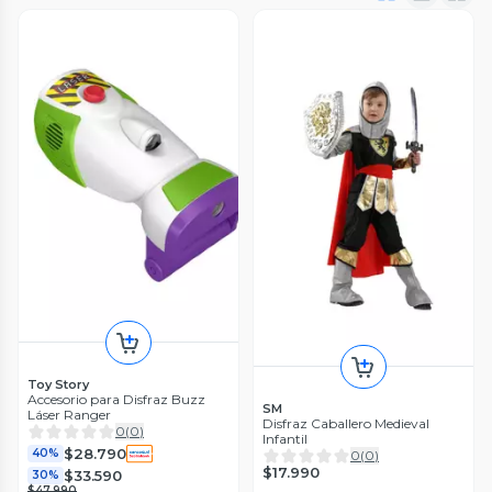
Toy Story
Accesorio para Disfraz Buzz
SM
Láser Ranger
Disfraz Caballero Medieval
0
(
0
)
Infantil
$28.790
40%
0
(
0
)
$17.990
$33.590
30%
$47.990