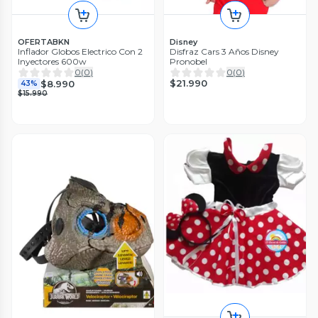
OFERTABKN
Disney
Inflador Globos Electrico Con 2
Disfraz Cars 3 Años Disney
Inyectores 600w
Pronobel
0
(
0
)
0
(
0
)
$21.990
$8.990
43%
$15.990