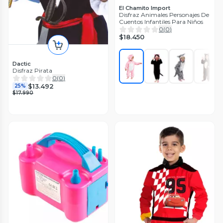
El Chamito Import
Disfraz Animales Personajes De
Cuentos Infantiles Para Niños
0
(
0
)
$18.450
Dactic
Disfraz Pirata
0
(
0
)
$13.492
25%
$17.990