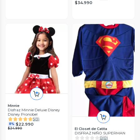
$34.990
Minnie
Disfraz Minnie Deluxe Disney
Disney Pronobel
5
(
3
)
$22.990
8%
$24.990
El Closet de Catita
DISFRAZ NIÑO SUPERMAN
0
(
0
)