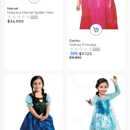
Marvel
Máscara Marvel Spider-Man
0
(
0
)
$34.990
Dactic
Disfraz Princesa
0
(
0
)
$11.123
30%
$15.890