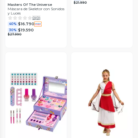
$21.990
Masters Of The Universe
Máscara de Skeletor con Sonidos
y Luces
0
(
0
)
$16.790
40%
$19.590
30%
$27.990