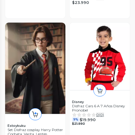
$23.990
Disney
Disfraz Cars 6 A 7 Años Disney
Pronobel
0
(
0
)
$19.990
9%
$21.990
Estoykuku
Set Disfraz cosplay Harry Potter
Corbata, Varita, Lentes