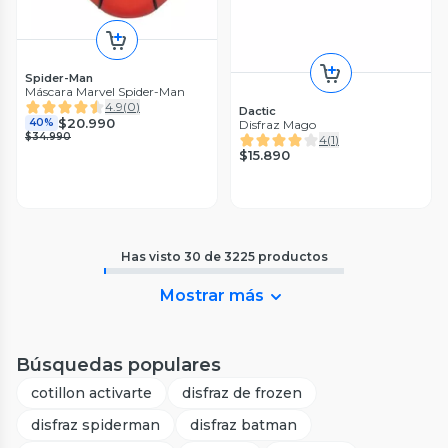
Spider-Man
Máscara Marvel Spider-Man
4.9
(
0
)
Dactic
$20.990
40%
Disfraz Mago
$34.990
4
(
1
)
$15.890
Has visto
30
de
3225
productos
Mostrar más
Búsquedas populares
cotillon activarte
disfraz de frozen
disfraz spiderman
disfraz batman