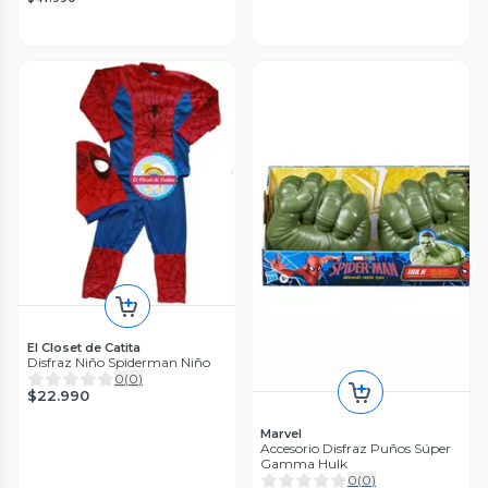
El Closet de Catita
Disfraz Niño Spiderman Niño
0
(
0
)
$22.990
Marvel
Accesorio Disfraz Puños Súper
Gamma Hulk
0
(
0
)