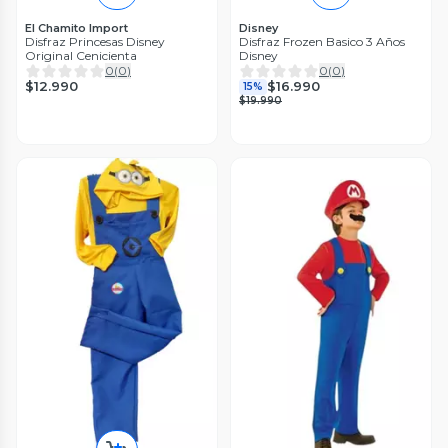
El Chamito Import
Disney
Disfraz Princesas Disney
Disfraz Frozen Basico 3 Años
Original Cenicienta
Disney
0
(
0
)
0
(
0
)
$12.990
$16.990
15%
$19.990