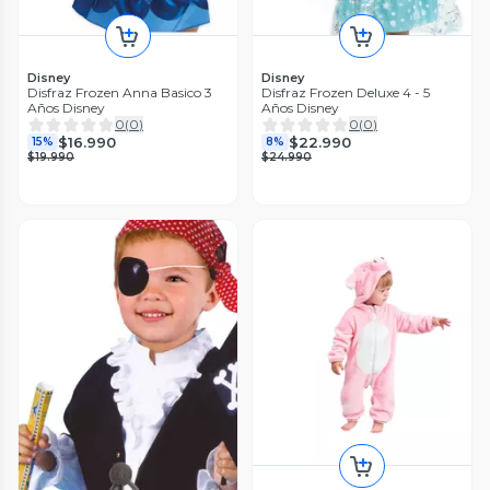
Disney
Disney
Disfraz Frozen Anna Basico 3
Disfraz Frozen Deluxe 4 - 5
Años Disney
Años Disney
0
(
0
)
0
(
0
)
$16.990
$22.990
15%
8%
$19.990
$24.990