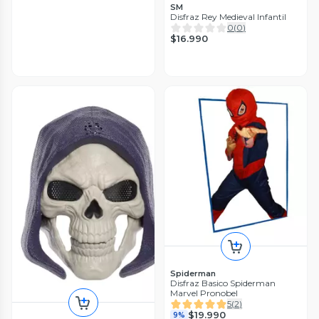
SM
Disfraz Rey Medieval Infantil
0
(
0
)
$16.990
Spiderman
Disfraz Basico Spiderman
Marvel Pronobel
5
(
2
)
$19.990
9%