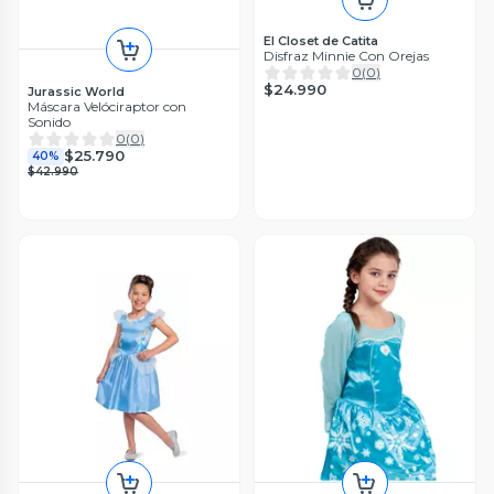
El Closet de Catita
Disfraz Minnie Con Orejas
0
(
0
)
$24.990
Jurassic World
Máscara Velóciraptor con
Sonido
0
(
0
)
$25.790
40%
$42.990