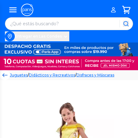
Entregar en Las Condes
Juguetes
/
Didácticos y Recreativos
/
Disfraces y Máscaras