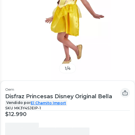
1
/
4
Oem
Disfraz Princesas Disney Original Bella
Vendido por
El Chamito Import
SKU
MK3Y4SJEIP-1
$12.990