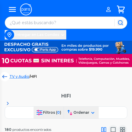
Entregar en Las Condes
TV y Audio
/
HIFI
HIFI
Filtros (
0
)
Ordenar
180
productos encontrados