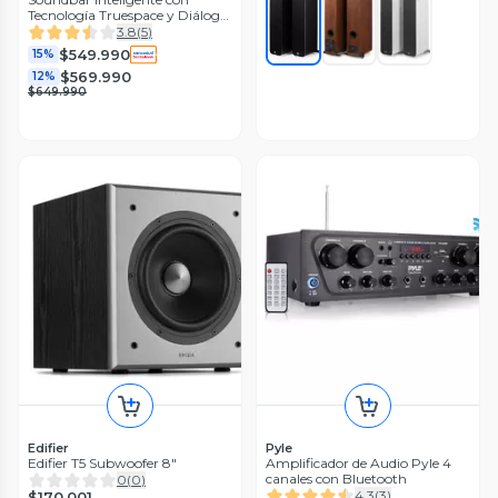
Tecnología Truespace y Diálogo
IA
3.8
(
5
)
$549.990
15%
$569.990
12%
$649.990
Edifier
Pyle
Edifier T5 Subwoofer 8"
Amplificador de Audio Pyle 4
canales con Bluetooth
0
(
0
)
4.3
(
3
)
$170.001