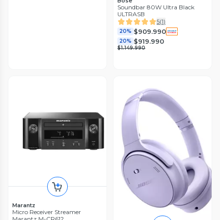
Bose
Soundbar 80W Ultra Black
ULTRASB
5
(
1
)
$909.990
20%
$919.990
20%
$1.149.990
Marantz
Micro Receiver Streamer
Marantz M-CR612