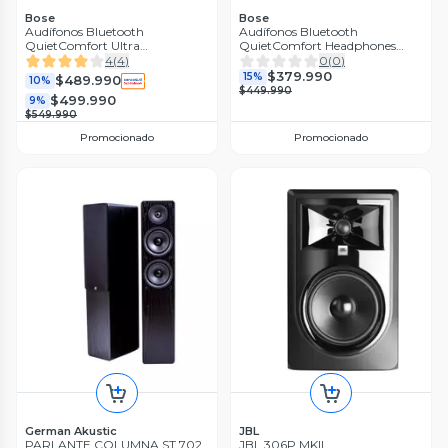
Bose
Bose
Audífonos Bluetooth
Audífonos Bluetooth
QuietComfort Ultra
QuietComfort Headphones
Headphones White
White
4
(
4
)
0
(
0
)
$379.990
15%
$489.990
10%
$449.990
$499.990
9%
$549.990
Promocionado
Promocionado
German Akustic
JBL
PARLANTE COLUMNA ST 702
JBL 306P MKII