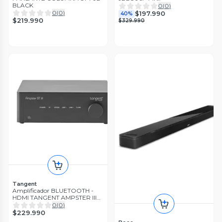
BLACK
0
(
0
)
0
(
0
)
$197.990
40%
$219.990
$329.990
Tangent
Amplificador BLUETOOTH -
HDMI TANGENT AMPSTER III
BT
0
(
0
)
$229.990