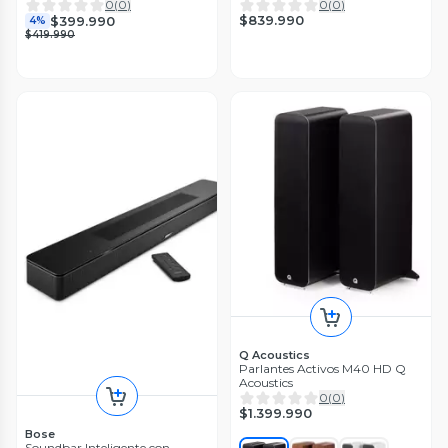
0
(
0
)
0
(
0
)
$839.990
$399.990
4%
$419.990
Q Acoustics
Parlantes Activos M40 HD Q
Acoustics
0
(
0
)
$1.399.990
Bose
Soundbar Inteligente con