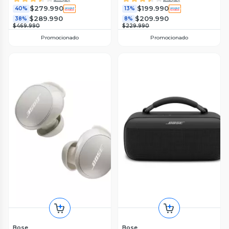
$279.990
$199.990
40%
13%
$289.990
$209.990
38%
8%
$469.990
$229.990
Promocionado
Promocionado
Bose
Bose