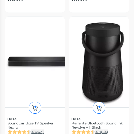
Bose
Bose
Soundbar Bose TV Speaker
Parlante Bluetooth Soundlink
Negro
Revolve + II Black
4.6
(
43
)
4.8
(
24
)