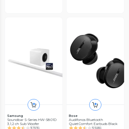
Samsung
Bose
Soundbar S-Series HW-S801D
Audífonos Bluetooth
3,1,2 ch Sub Woofer
QuietComfort Earbuds Black
3.7
(
3
)
3.9
(
8
)