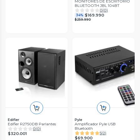
MONITORES DE ESCRITORIO
BLUETOOTH JBL 104BT
0
(
0
)
$169.990
34%
$259.990
Edifier
Pyle
Edifier R2750DB Parlantes
Amplificador Pyle USB
Bluetooth
0
(
0
)
5
(
2
)
$320.001
$69.900