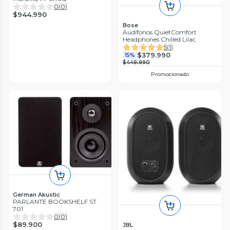
0
(
0
)
$944.990
Bose
Audífonos QuietComfort
Headphones Chilled Lilac
5
(
1
)
$379.990
15%
$449.990
Promocionado
German Akustic
PARLANTE BOOKSHELF ST
701
0
(
0
)
$89.900
JBL