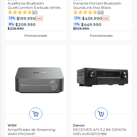
Audífonos Bluetooth
Parlante Portátil Bluetooth
QuietComfort Earbuds White
SoundLink Max Black
Smoke
5
(
1
)
5
(
6
)
$199.990
$439.990
13%
13%
$209.990
$449.990
8%
11%
$229.990
$509.990
Promocionado
Promocionado
WIIM
Denon
Amplificador de Streaming
RECEIVER A/V 5.2 8K DENON
WiiM PROAMP
WIFI AVRS670HBK