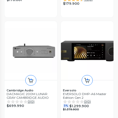
$179.900
Cambridge Audio
Eversolo
DACMAGIC 200M LUNAR
EVERSOLO DMP-A6 Master
GRAY CAMBRIDGE AUDIO
Edition Gen 2
0
(
0
)
0
(
0
)
$699.990
$1.299.900
5%
$1.379.900