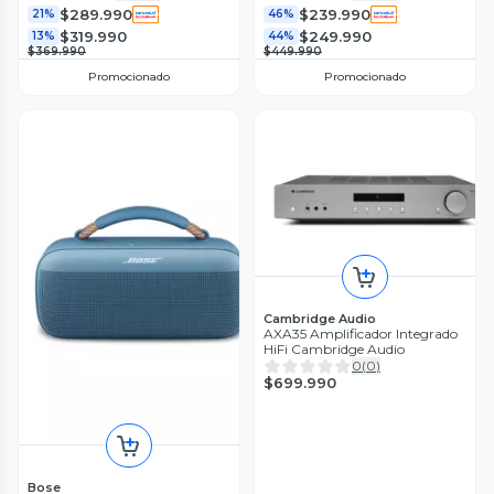
$289.990
$239.990
21%
46%
$319.990
$249.990
13%
44%
$369.990
$449.990
Promocionado
Promocionado
Cambridge Audio
AXA35 Amplificador Integrado
HiFi Cambridge Audio
0
(
0
)
$699.990
Bose