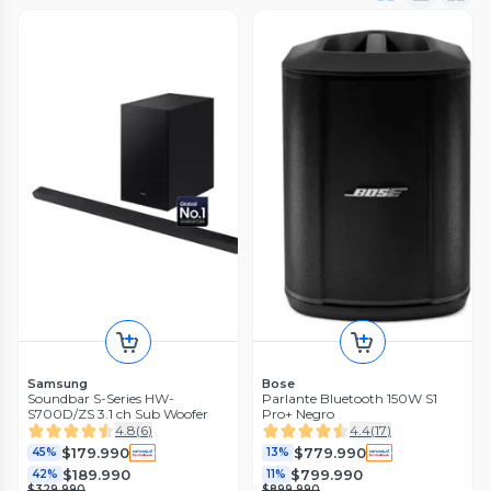
Samsung
Bose
Soundbar S-Series HW-
Parlante Bluetooth 150W S1
S700D/ZS 3.1 ch Sub Woofer
Pro+ Negro
4.8
(
6
)
4.4
(
17
)
$179.990
$779.990
45%
13%
$189.990
$799.990
42%
11%
$329.990
$899.990