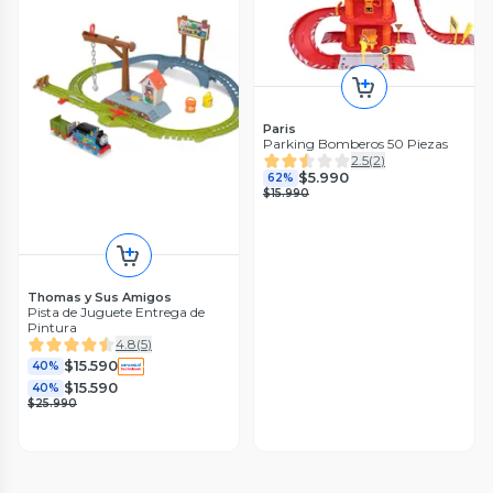
Paris
Parking Bomberos 50 Piezas
2.5
(
2
)
$5.990
62%
$15.990
Thomas y Sus Amigos
Pista de Juguete Entrega de
Pintura
4.8
(
5
)
$15.590
40%
$15.590
40%
$25.990