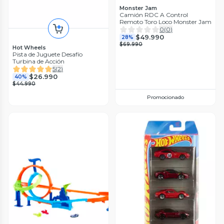
Monster Jam
Camión RDC A Control
Remoto Toro Loco Monster Jam
0
(
0
)
$49.990
28%
$69.990
Hot Wheels
Pista de Juguete Desafío
Turbina de Acción
5
(
2
)
$26.990
40%
$44.990
Promocionado