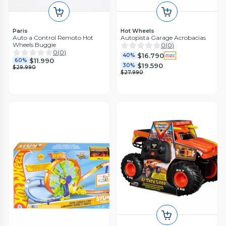
Paris
Hot Wheels
Auto a Control Remoto Hot
Autopista Garage Acrobacias
Wheels Buggie
0
(
0
)
0
(
0
)
$16.790
40%
$11.990
60%
$19.590
30%
$29.990
$27.990