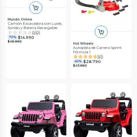
Mundo Online
Camión Excavadora con Luces,
Sonido y Batería Recargable
0
(
0
)
$14.990
70%
$49.990
Hot Wheels
Autopista de Carrera Sprint
Fórmula 1
5
(
1
)
$28.790
40%
$47.990