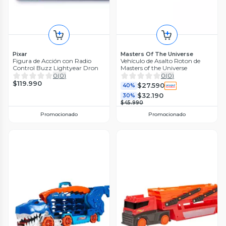
Pixar
Masters Of The Universe
Figura de Acción con Radio
Vehículo de Asalto Roton de
Control Buzz Lightyear Dron
Masters of the Universe
0
(
0
)
0
(
0
)
$119.990
$27.590
40%
$32.190
30%
$45.990
Promocionado
Promocionado