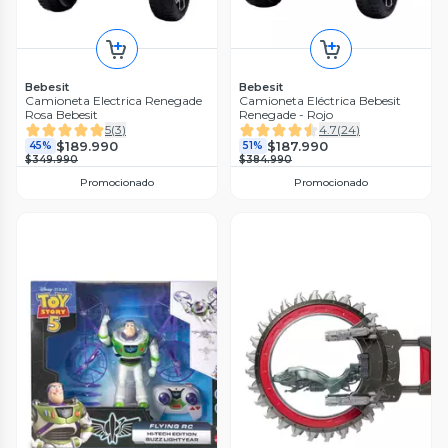
Bebesit
Bebesit
Camioneta Electrica Renegade
Camioneta Eléctrica Bebesit
Rosa Bebesit
Renegade - Rojo
5
(
3
)
4.7
(
24
)
$189.990
$187.990
45%
51%
$349.990
$384.990
Promocionado
Promocionado