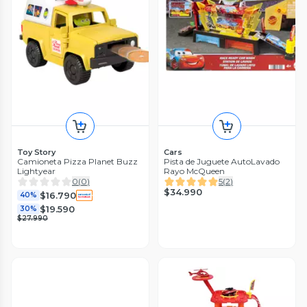
Toy Story
Cars
Camioneta Pizza Planet Buzz
Pista de Juguete AutoLavado
Lightyear
Rayo McQueen
0
(
0
)
5
(
2
)
$34.990
$16.790
40%
$19.590
30%
$27.990