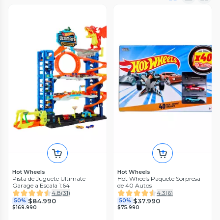
Hot Wheels
Hot Wheels
Pista de Juguete Ultimate
Hot Wheels Paquete Sorpresa
Garage a Escala 1:64
de 40 Autos
4.8
(
31
)
4.3
(
6
)
$84.990
$37.990
50%
50%
$169.990
$75.990