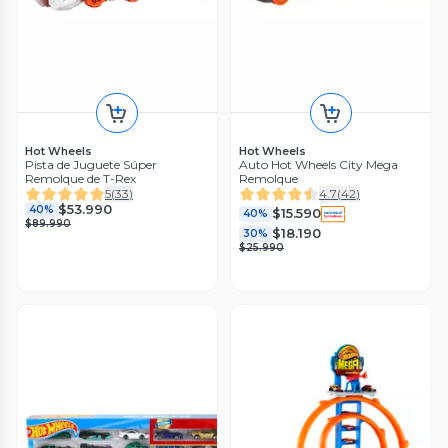
Hot Wheels
Hot Wheels
Pista de Juguete Súper
Auto Hot Wheels City Mega
Remolque de T-Rex
Remolque
5
(
33
)
4.7
(
42
)
$53.990
40%
$15.590
40%
$89.990
$18.190
30%
$25.990