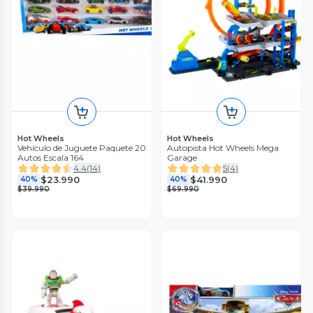
Hot Wheels
Hot Wheels
Vehículo de Juguete Paquete 20
Autopista Hot Wheels Mega
Autos Escala 164
Garage
4.4
(
14
)
5
(
4
)
$23.990
$41.990
40%
40%
$39.990
$69.990