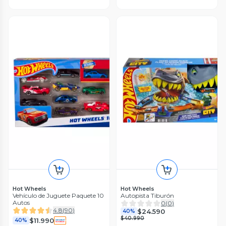
Hot Wheels
Hot Wheels
Vehículo de Juguete Paquete 10
Autopista Tiburón
Autos
0
(
0
)
4.8
(
90
)
$24.590
40%
$40.990
$11.990
40%