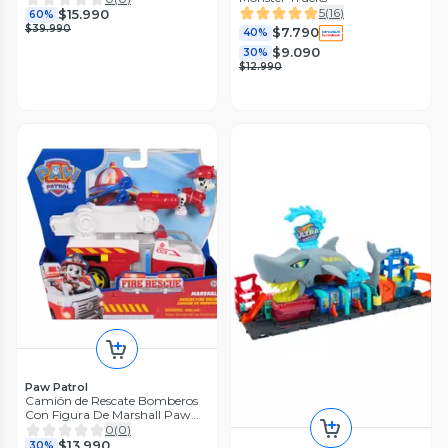
5
(
16
)
$15.990
60%
$39.990
$7.790
40%
$9.090
30%
$12.990
Paw Patrol
Camión de Rescate Bomberos
Con Figura De Marshall Paw
Patrol
0
(
0
)
$13.990
30%