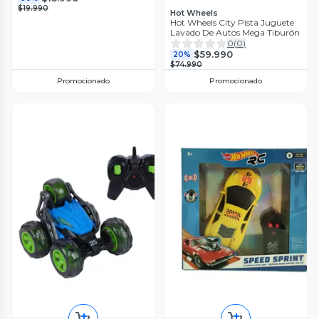
$19.990
Hot Wheels
Hot Wheels City Pista Juguete
Lavado De Autos Mega Tiburón
0
(
0
)
$59.990
20%
$74.990
Promocionado
Promocionado