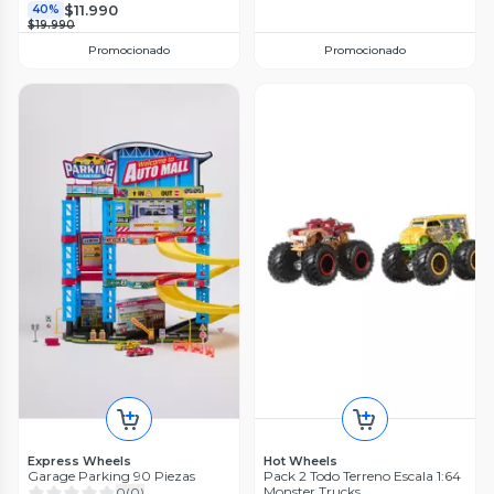
$11.990
40%
$19.990
Promocionado
Promocionado
Express Wheels
Hot Wheels
Garage Parking 90 Piezas
Pack 2 Todo Terreno Escala 1:64
Monster Trucks
0
(
0
)