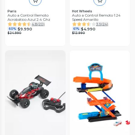
Paris
Hot Wheels
Auto a Control Remoto
Auto a Control Remoto 1:24
Acrobático Azul 2.4 Ghz
Speed Amarillo
4.8
(
20
)
3.9
(
24
)
$9.990
$4.990
60%
61%
$24.990
$12.990