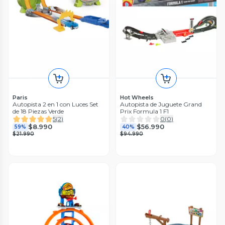
Paris
Hot Wheels
Autopista 2 en 1 con Luces Set
Autopista de Juguete Grand
de 18 Piezas Verde
Prix Formula 1 F1
5
(
2
)
0
(
0
)
$8.990
$56.990
59%
40%
$21.990
$94.990