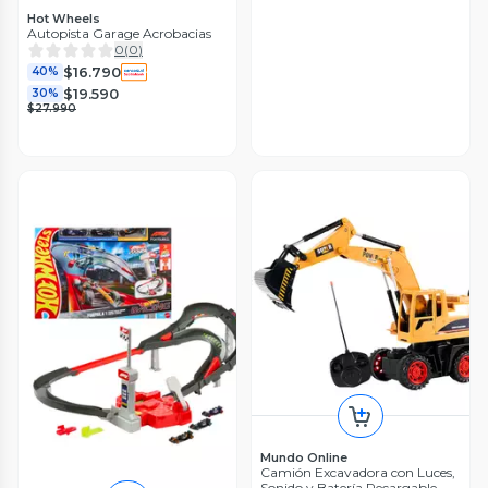
Hot Wheels
Autopista Garage Acrobacias
0
(
0
)
$16.790
40%
$19.590
30%
$27.990
Mundo Online
Camión Excavadora con Luces,
Sonido y Batería Recargable