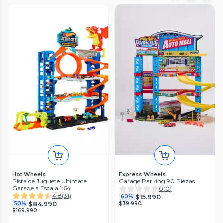
Hot Wheels
Express Wheels
Pista de Juguete Ultimate
Garage Parking 90 Piezas
Garage a Escala 1:64
0
(
0
)
4.8
(
31
)
$15.990
60%
$84.990
50%
$39.990
$169.990