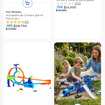
0
(
0
)
$14.990
70%
$49.990
Hot Wheels
Autopista de Carrera Sprint
Fórmula 1
5
(
1
)
$28.790
40%
$47.990