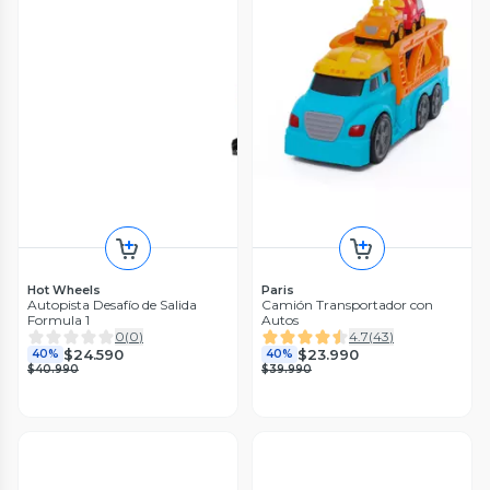
Hot Wheels
Paris
Autopista Desafío de Salida
Camión Transportador con
Formula 1
Autos
0
(
0
)
4.7
(
43
)
$24.590
$23.990
40%
40%
$40.990
$39.990