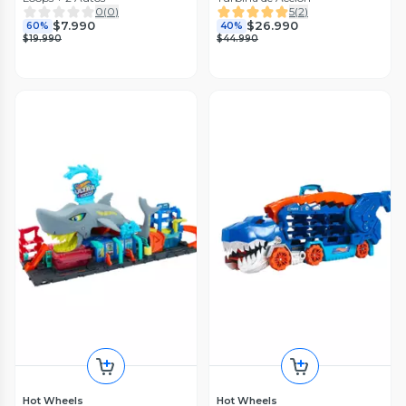
0
(
0
)
5
(
2
)
$7.990
$26.990
60%
40%
$19.990
$44.990
Hot Wheels
Hot Wheels