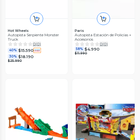
Hot Wheels
Paris
Autopista Serpiente Monster
Autopista Estación de Policías +
Truck
Accesorios
0
(
0
)
0
(
0
)
$4.990
58%
$15.590
40%
$11.990
$18.190
30%
$25.990