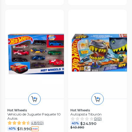
Hot Wheels
Hot Wheels
Vehículo de Juguete Paquete 10
Autopista Tiburón
Autos
0
(
0
)
4.8
(
90
)
$24.590
40%
$40.990
$11.990
40%