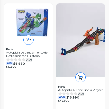
Paris
Autopista de Lanzamiento de
Deslizamiento Giratorio
0
(
0
)
$6.990
61%
$17.990
Paris
Autopista 4-Lane Gorila Playset
0
(
0
)
$16.990
60%
$42.990