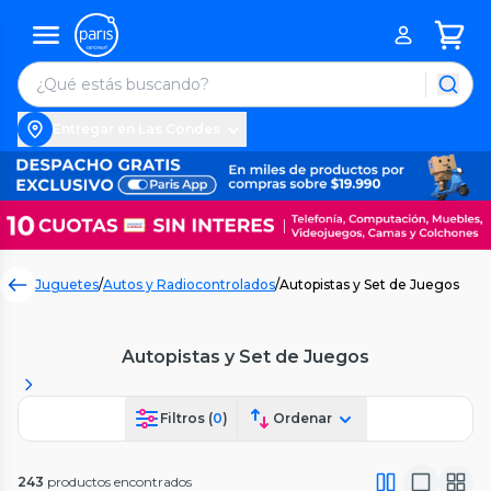
Entregar en Las Condes
Juguetes
/
Autos y Radiocontrolados
/
Autopistas y Set de Juegos
Autopistas y Set de Juegos
Filtros (
0
)
Ordenar
243
productos encontrados