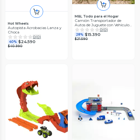
M&L Todo para el Hogar
Camión Transportador de
Hot Wheels
Autos de Juguete con Vehículos
Autopista Acrobacias Lanza y
de Emergencia
0
(
0
)
Choca
$15.390
28%
0
(
0
)
$21.590
$24.590
40%
$40.990