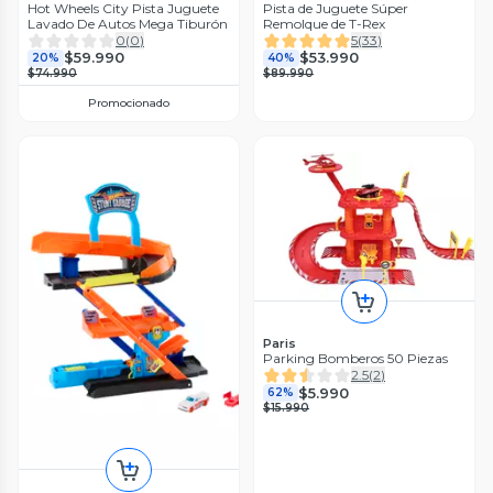
Hot Wheels City Pista Juguete
Pista de Juguete Súper
Lavado De Autos Mega Tiburón
Remolque de T-Rex
0
(
0
)
5
(
33
)
$59.990
$53.990
20%
40%
$74.990
$89.990
Promocionado
Paris
Parking Bomberos 50 Piezas
2.5
(
2
)
$5.990
62%
$15.990