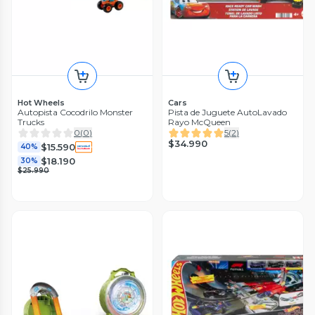
Hot Wheels
Cars
Autopista Cocodrilo Monster
Pista de Juguete AutoLavado
Trucks
Rayo McQueen
0
(
0
)
5
(
2
)
$34.990
$15.590
40%
$18.190
30%
$25.990