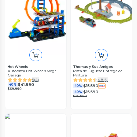
Hot Wheels
Thomas y Sus Amigos
Autopista Hot Wheels Mega
Pista de Juguete Entrega de
Garage
Pintura
5
(
4
)
4.8
(
5
)
$41.990
40%
$15.590
40%
$69.990
$15.590
40%
$25.990