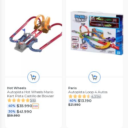
Hot Wheels
Paris
Autopista Hot Wheels Mario
Autopista Loop 4 Autos
Kart Pista Castillo de Bowser
4.1
(
14
)
5
(
6
)
$13.190
40%
$21.990
$35.990
40%
$41.990
30%
$59.990