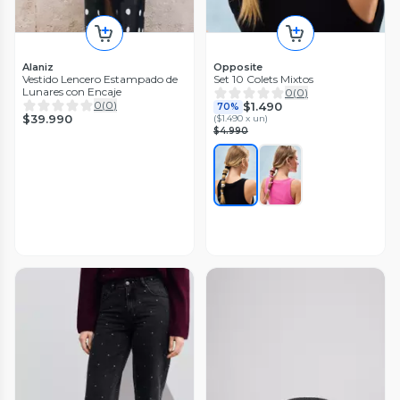
Alaniz
Opposite
Vestido Lencero Estampado de
Set 10 Colets Mixtos
Lunares con Encaje
0
(
0
)
0
(
0
)
$1.490
70%
$39.990
(
$1.490 x un
)
$4.990