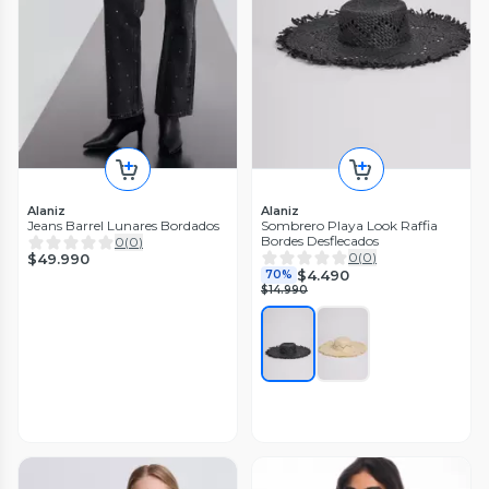
Alaniz
Alaniz
Jeans Barrel Lunares Bordados
Sombrero Playa Look Raffia
Bordes Desflecados
0
(
0
)
0
(
0
)
$49.990
$4.490
70%
$14.990