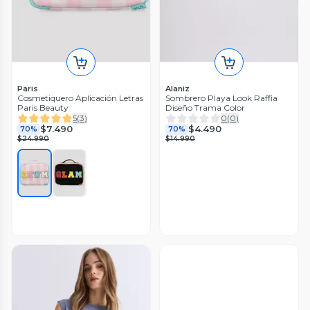
Paris
Alaniz
Cosmetiquero Aplicación Letras
Sombrero Playa Look Raffia
Paris Beauty
Diseño Trama Color
5
(
3
)
0
(
0
)
$7.490
$4.490
70%
70%
$24.990
$14.990