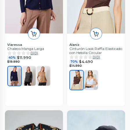
Viaressa
Alaniz
Chaleco Manga Larga
Cinturón Look Raffia Elasticado
con Hebilla Circular
0
(
0
)
0
(
0
)
$11.990
40%
$4.490
$19.990
70%
$14.990