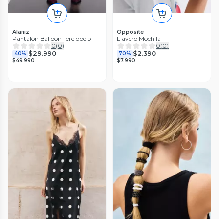
Alaniz
Opposite
Pantalón Balloon Terciopelo
Llavero Mochila
0
(
0
)
0
(
0
)
$29.990
$2.390
40%
70%
$49.990
$7.990