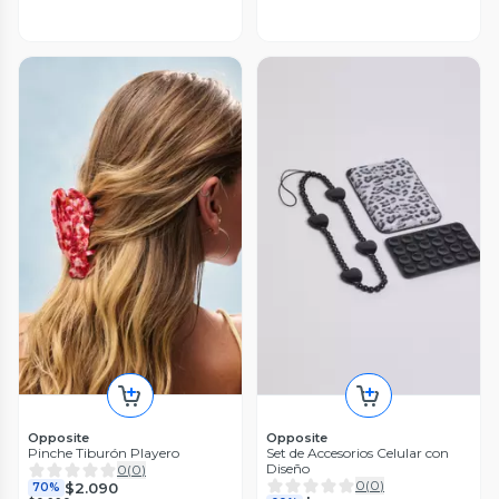
Opposite
Opposite
Pinche Tiburón Playero
Set de Accesorios Celular con
Diseño
0
(
0
)
0
(
0
)
$2.090
70%