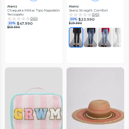
Alaniz
Alaniz
Chaqueta Militar Tipo Napoleón
Jeans Straight Comfort
Terciopelo
0
(
0
)
0
(
0
)
$23.990
20%
$47.990
20%
$29.990
$59.990