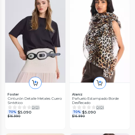
Foster
Alaniz
Cinturón Detalle Metales Cuero
Pañuelo Estampado Borde
Sintético
Desflecado
0
(
0
)
0
(
0
)
$5.090
$5.090
70%
70%
$16.990
$16.990