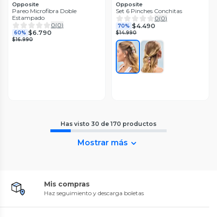
Opposite
Opposite
Pareo Microfibra Doble
Set 6 Pinches Conchitas
Estampado
0
(
0
)
0
(
0
)
$4.490
70%
$6.790
60%
$14.990
$16.990
Has visto
30
de
170
productos
Mostrar más
Mis compras
Haz seguimiento y descarga boletas