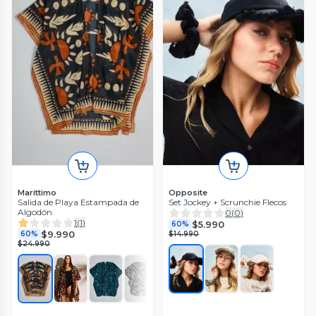
Marittimo
Opposite
Salida de Playa Estampada de
Set Jockey + Scrunchie Flecos
Algodón
0
(
0
)
1
(
1
)
$5.990
60%
$9.990
60%
$14.990
$24.990