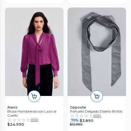
Alaniz
Opposite
Blusa Hombreras con Lazo al
Pañuelo Delgado Diseño Brillos
Cuello
0
(
0
)
0
(
0
)
$3.890
70%
$24.990
$12.990