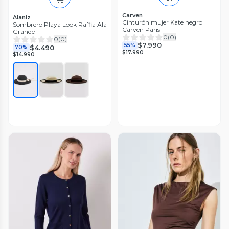
Carven
Alaniz
Cinturón mujer Kate negro
Sombrero Playa Look Raffia Ala
Carven Paris
Grande
0
(
0
)
0
(
0
)
$7.990
55%
$4.490
70%
$17.990
$14.990