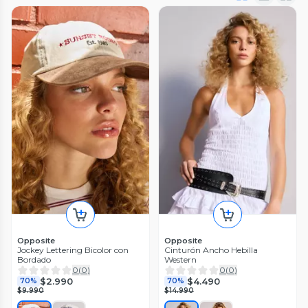
Opposite
Opposite
Jockey Lettering Bicolor con
Cinturón Ancho Hebilla
Bordado
Western
0
(
0
)
0
(
0
)
$2.990
$4.490
70%
70%
$9.990
$14.990