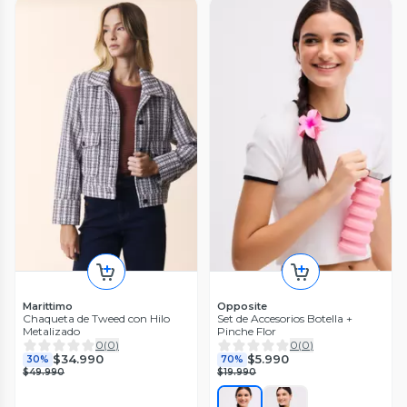
Marittimo
Opposite
Chaqueta de Tweed con Hilo
Set de Accesorios Botella +
Metalizado
Pinche Flor
0
(
0
)
0
(
0
)
$34.990
$5.990
30%
70%
$49.990
$19.990