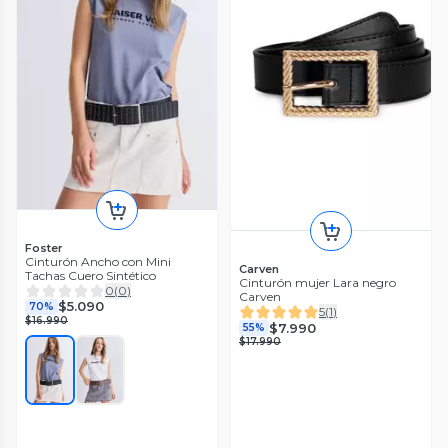
Foster
Cinturón Ancho con Mini
Carven
Tachas Cuero Sintético
Cinturón mujer Lara negro
0
(
0
)
Carven
$5.090
70%
5
(
1
)
$16.990
$7.990
55%
$17.990