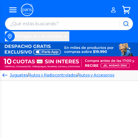
Entregar en Las Condes
Juguetes
/
Autos y Radiocontrolados
/
Autos y Accesorios