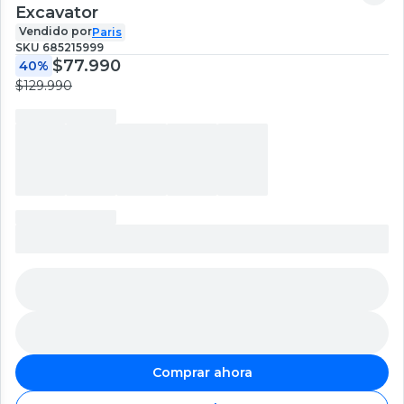
Excavator
Vendido por
Paris
SKU
685215999
$77.990
40%
$129.990
Comprar ahora