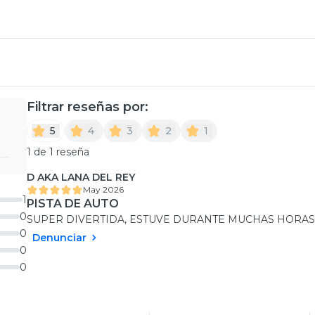
Filtrar reseñas por:
5
4
3
2
1
1 de 1 reseña
D AKA LANA DEL REY
May 2026
1
PISTA DE AUTO
0
SUPER DIVERTIDA, ESTUVE DURANTE MUCHAS HORAS
0
Denunciar
0
0