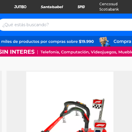
Cencosud
Scotiabank