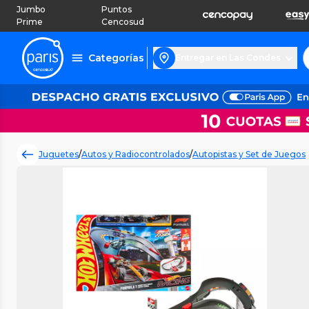
Jumbo
Puntos
Prime
Cencosud
Categorías
Entregar en Las Condes
Juguetes
/
Autos y Radiocontrolados
/
Autopistas y Set de Juegos