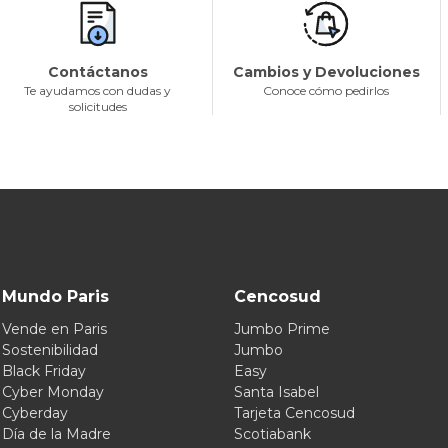
Contáctanos
Cambios y Devoluciones
Te ayudamos con dudas y
Conoce cómo pedirlos
solicitudes
Mundo Paris
Cencosud
Vende en Paris
Jumbo Prime
Sostenibilidad
Jumbo
Black Friday
Easy
Cyber Monday
Santa Isabel
Cyberday
Tarjeta Cencosud
Día de la Madre
Scotiabank