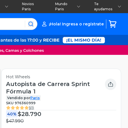
Novios
Mundo
Te
Paris
Paris
ayudamos
¡Hola! Ingresa o regístrate
Hot Wheels
Autopista de Carrera Sprint
Fórmula 1
Vendido por
Paris
SKU
976360999
5
(
1
)
$28.790
40%
$47.990